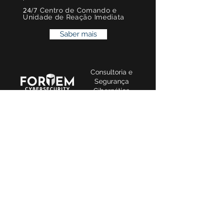
24/7
Centro de Comando e
Unidade de Reação Imediata
Saber mais
Consultoria e
Segurança
Cibernética
Inteligência Cibernética
Planejamento Estratégico
CISO como Serviço
Simulação de Ataques
Monitoramento Proativo
Campanhas
de Conscientização
em Segurança