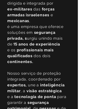
dirigida e integrada por
ex-militares
das
forças
armadas
israelenses
e
mexicanas
,
é uma empresa que oferece
soluções em
segurança
privada, s
urgiu unindo mais
de
anos de experiência
15
e os
profissionais mais
qualificados
dos dois
continentes.
Nosso serviço de proteção
integrada, coordenado por
expertos,
une a
inteligência
militar
, a
visão estratégica
e a
tecnologia de ponta
para
garantir a
segurança
patrimonial
, de
pessoas
e de